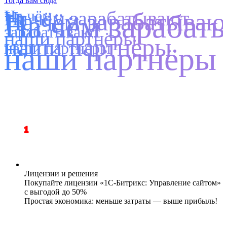
Тогда вам сюда
На чём
На чём зарабатывают
На чём зарабатыва
На чём зараба
зарабатывают
наши партнёры
наши партнёры
наши партнёры
наши партнёры
1
Лицензии и решения
Покупайте лицензии «1С-Битрикс: Управление сайтом»
с выгодой до 50%
Простая экономика: меньше затраты — выше прибыль!