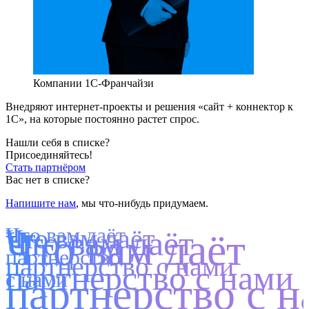
Компании 1С-Франчайзи
Внедряют интернет-проекты и решения «сайт + коннектор к
1С», на которые постоянно растет спрос.
Нашли себя в списке?
Присоединяйтесь!
Стать партнёром
Вас нет в списке?
Напишите нам
, мы что-нибудь придумаем.
Что вам даёт
Что вам даёт
Что вам даёт
Что вам даёт
партнерство
партнерство с нами
партнерство с нами
с нами
партнерство с 