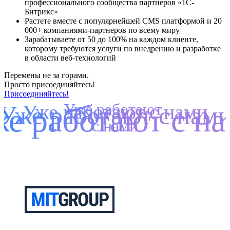
профессионального сообщества партнеров «1С-
Битрикс»
Растете вместе с популярнейшей CMS платформой и 20
000+ компаниями-партнеров по всему миру
Зарабатываете от 50 до 100% на каждом клиенте,
которому требуются услуги по внедрению и разработке
в области веб-технологий
Перемены не за горами.
Просто присоединяйтесь!
Присоединяйтесь!
Уже работают
Уже работают с нами
Уже работают с нам
е работают с н
с нами