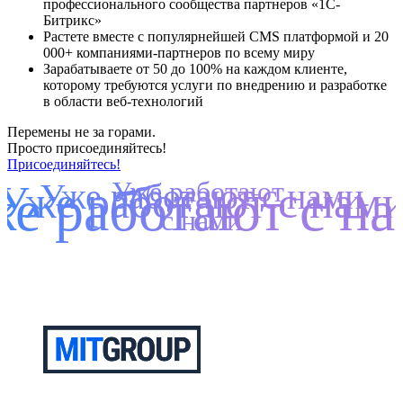
профессионального сообщества партнеров «1С-
Битрикс»
Растете вместе с популярнейшей CMS платформой и 20
000+ компаниями-партнеров по всему миру
Зарабатываете от 50 до 100% на каждом клиенте,
которому требуются услуги по внедрению и разработке
в области веб-технологий
Перемены не за горами.
Просто присоединяйтесь!
Присоединяйтесь!
Уже работают
Уже работают с нами
Уже работают с нам
е работают с н
с нами