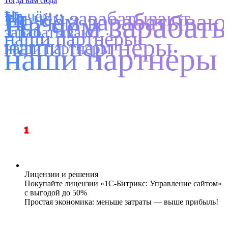
Тогда вам сюда
На чём
На чём зарабатывают
На чём зарабатыва
На чём зараба
зарабатывают
наши партнёры
наши партнёры
наши партнёры
наши партнёры
1
Лицензии и решения
Покупайте лицензии «1С-Битрикс: Управление сайтом»
с выгодой до 50%
Простая экономика: меньше затраты — выше прибыль!