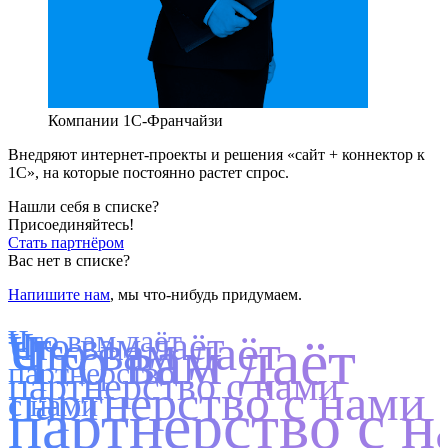
Компании 1С-Франчайзи
Внедряют интернет-проекты и решения «сайт + коннектор к
1С», на которые постоянно растет спрос.
Нашли себя в списке?
Присоединяйтесь!
Стать партнёром
Вас нет в списке?
Напишите нам
, мы что-нибудь придумаем.
Что вам даёт
Что вам даёт
Что вам даёт
Что вам даёт
партнерство
партнерство с нами
партнерство с нами
с нами
партнерство с 